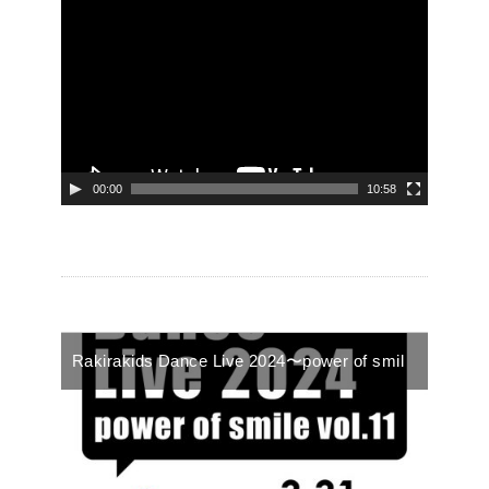
動
画
プ
レ
ー
ヤ
00:00
10:58
ー
Rakirakids Dance Live 2024〜power of smil