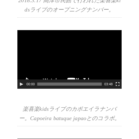
2018.3.17 高津市民館で行われた楽喜楽ki
dsライブのオープニングナンバー。
動
画
プ
レ
ー
ヤ
00:00
03:48
ー
楽喜楽kidsライブのカポエイラナンバ
ー。Capoeira batuque japaoとのコラボ。