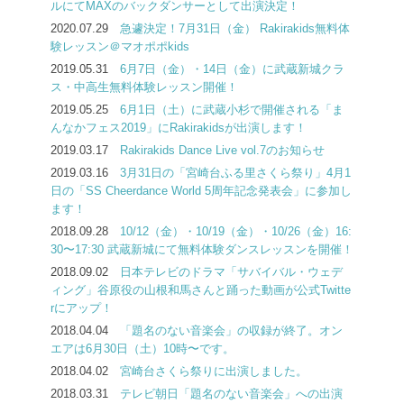
ルにてMAXのバックダンサーとして出演決定！
2020.07.29
急遽決定！7月31日（金） Rakirakids無料体
験レッスン＠マオポポkids
2019.05.31
6月7日（金）・14日（金）に武蔵新城クラ
ス・中高生無料体験レッスン開催！
2019.05.25
6月1日（土）に武蔵小杉で開催される「ま
んなかフェス2019」にRakirakidsが出演します！
2019.03.17
Rakirakids Dance Live vol.7のお知らせ
2019.03.16
3月31日の「宮崎台ふる里さくら祭り」4月1
日の「SS Cheerdance World 5周年記念発表会」に参加し
ます！
2018.09.28
10/12（金）・10/19（金）・10/26（金）16:
30〜17:30 武蔵新城にて無料体験ダンスレッスンを開催！
2018.09.02
日本テレビのドラマ「サバイバル・ウェデ
ィング」谷原役の山根和馬さんと踊った動画が公式Twitte
rにアップ！
2018.04.04
「題名のない音楽会」の収録が終了。オン
エアは6月30日（土）10時〜です。
2018.04.02
宮崎台さくら祭りに出演しました。
2018.03.31
テレビ朝日「題名のない音楽会」への出演