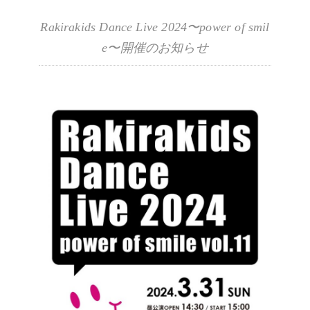
Rakirakids Dance Live 2024〜power of smil
e〜開催のお知らせ