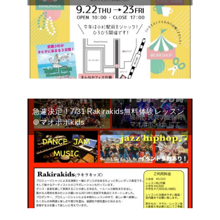
急遽決定！7/31 Rakirakids無料体験レッスン
＠マオポポkids